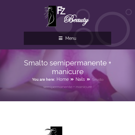
Menu
Smalto semipermanente +
manicure
Home
Nails
You are here:
Smalto
semipermanente + manicure